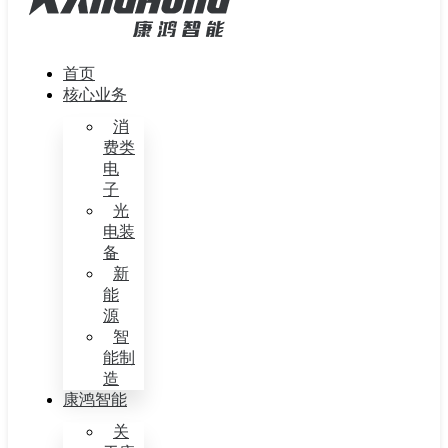
首页
核心业务
消
费类
电
子
光
电装
备
新
能
源
智
能制
造
康鸿智能
关