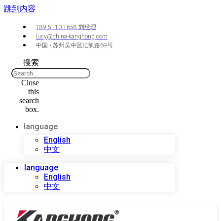
跳到内容
189 5110 1658 刘经理
lucy@china-kanghong.com
中国 • 苏州吴中区汇凯路69号
搜索
Close
this
search
box.
language
English
中文
language
English
中文