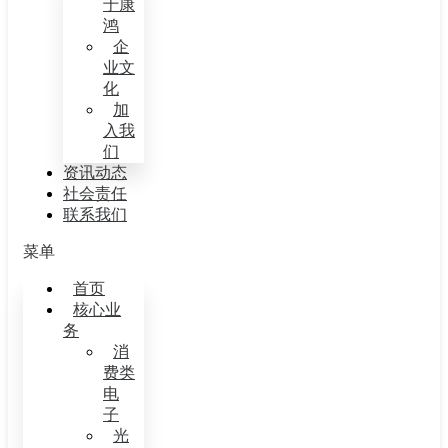
于康
鸿
企
业文
化
加
入我
们
资讯动态
社会责任
联系我们
菜单
首页
核心业
务
消
费类
电
子
光