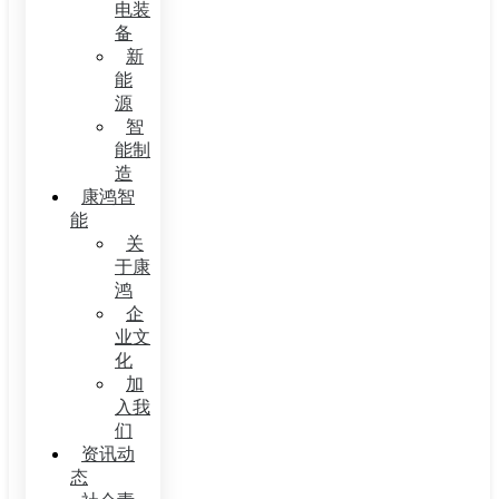
电装
备
新
能
源
智
能制
造
康鸿智
能
关
于康
鸿
企
业文
化
加
入我
们
资讯动
态