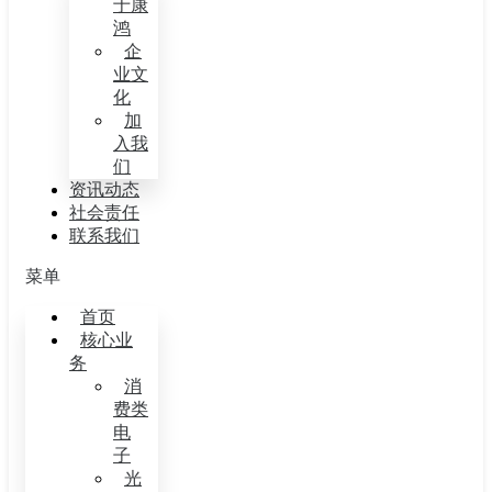
于康
鸿
企
业文
化
加
入我
们
资讯动态
社会责任
联系我们
菜单
首页
核心业
务
消
费类
电
子
光