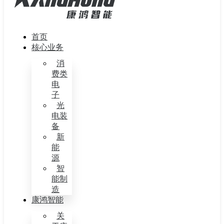
首页
核心业务
消
费类
电
子
光
电装
备
新
能
源
智
能制
造
康鸿智能
关