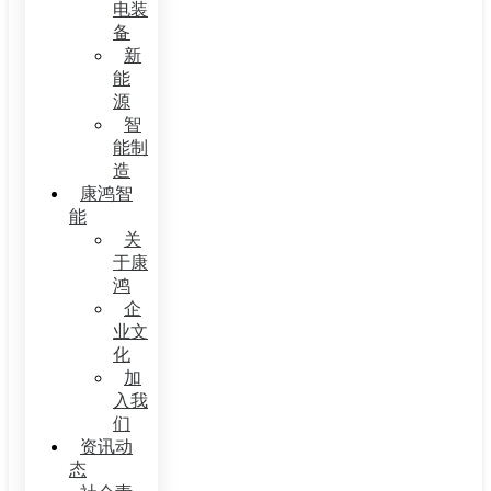
电装
备
新
能
源
智
能制
造
康鸿智
能
关
于康
鸿
企
业文
化
加
入我
们
资讯动
态