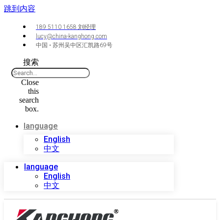
跳到内容
189 5110 1658 刘经理
lucy@china-kanghong.com
中国 • 苏州吴中区汇凯路69号
搜索
Close
this
search
box.
language
English
中文
language
English
中文