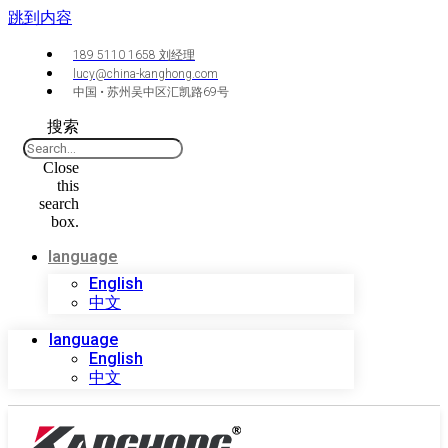
跳到内容
189 5110 1658 刘经理
lucy@china-kanghong.com
中国 • 苏州吴中区汇凯路69号
搜索
Close
this
search
box.
language
English
中文
language
English
中文