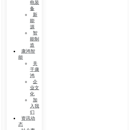
电装
备
新
能
源
智
能制
造
康鸿智
能
关
于康
鸿
企
业文
化
加
入我
们
资讯动
态