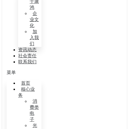
于康
鸿
企
业文
化
加
入我
们
资讯动态
社会责任
联系我们
菜单
首页
核心业
务
消
费类
电
子
光