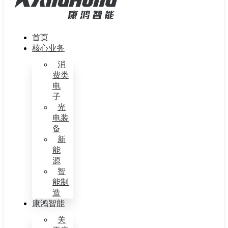
首页
核心业务
消
费类
电
子
光
电装
备
新
能
源
智
能制
造
康鸿智能
关